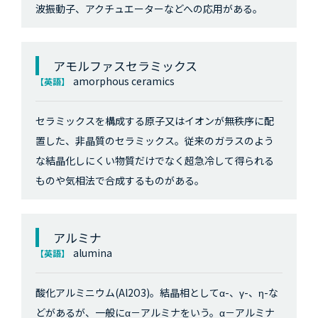
波振動子、アクチュエーターなどへの応用がある。
アモルファスセラミックス
amorphous ceramics
【英語】
セラミックスを構成する原子又はイオンが無秩序に配
置した、非晶質のセラミックス。従来のガラスのよう
な結晶化しにくい物質だけでなく超急冷して得られる
ものや気相法で合成するものがある。
アルミナ
alumina
【英語】
酸化アルミニウム(Al2O3)。結晶相としてα-、γ-、η-な
どがあるが、一般にα－アルミナをいう。α－アルミナ