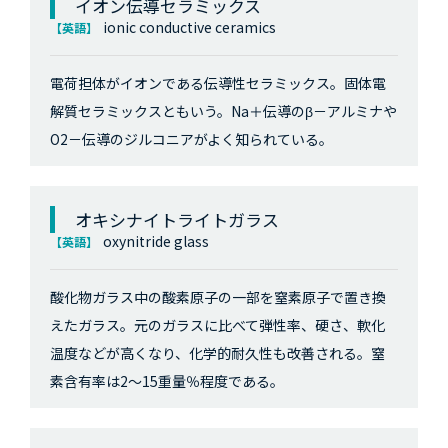
イオン伝導セラミックス
ionic conductive ceramics
【英語】
電荷担体がイオンである伝導性セラミックス。固体電
解質セラミックスともいう。Na＋伝導のβ－アルミナや
O2－伝導のジルコニアがよく知られている。
オキシナイトライトガラス
oxynitride glass
【英語】
酸化物ガラス中の酸素原子の一部を窒素原子で置き換
えたガラス。元のガラスに比べて弾性率、硬さ、軟化
温度などが高くなり、化学的耐久性も改善される。窒
素含有率は2～15重量％程度である。