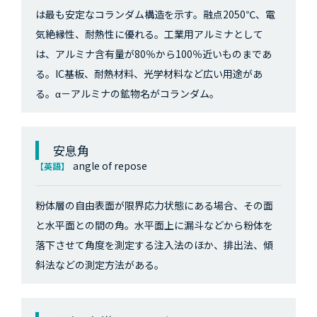
は最も安定なコランダム構造を示す。融点2050℃、電
気絶縁性、耐熱性に優れる。工業用アルミナとして
は、アルミナ含有量が80％から100％近いものまであ
る。IC基板、耐熱材料、光学材料など広い用途があ
る。α－アルミナの鉱物名がコランダム。
安息角
angle of repose
【英語】
粉体層の自由表面が限界応力状態にある場合、その面
と水平面との間の角。水平面上に漏斗などから粉体を
落下させて角度を測定する注入法のほか、排出法、傾
斜法などの測定方法がある。