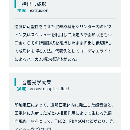
押出し成形
extrusion
【英語】
適度に可塑性を与えた混練原料をシリンダー内のピス
トン又はスクリューを利用して所定の断面形状をもつ
口金からその断面形状を維持したまま押出し後切断し
て成形体を得る方法。代表例としてコーディエライト
によるハニカム構造成形体がある。
音響光学効果
acousto-optic effect
【英語】
印加電圧によって、透明圧電体内に発生した超音波と、
圧電体に入射した光との相互作用によって生じる光偏
向現象。材料として、TeO2、PbMoO4などがあり、光
スイッチなどに応用。