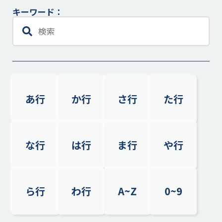
キーワード：
あ行
か行
さ行
た行
な行
は行
ま行
や行
ら行
わ行
A~Z
0~9