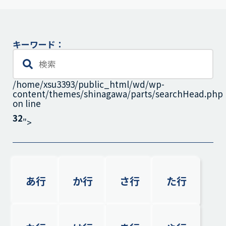
キーワード：
/home/xsu3393/public_html/wd/wp-
content/themes/shinagawa/parts/searchHead.php
on line
32
">
あ行
か行
さ行
た行