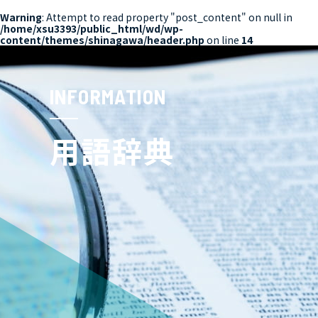
Warning
: Attempt to read property "post_content" on null in
/home/xsu3393/public_html/wd/wp-
content/themes/shinagawa/header.php
on line
14
INFORMATION
用語辞典