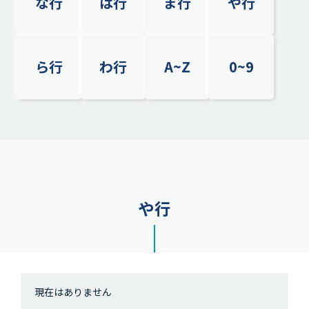
な行
は行
ま行
や行
ら行
わ行
A~Z
0~9
や行
現在はありません